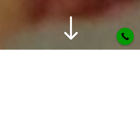
"
Característiques
Una experiència única de no terror que posa a
prova les vostres habilitats i sentits per
solucionar els enigmes i jocs que trobareu a les
diferents sales i fer que la festa pugui